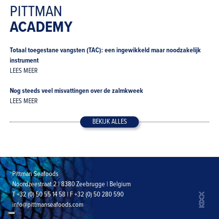
PITTMAN
ACADEMY
Totaal toegestane vangsten (TAC): een ingewikkeld maar noodzakelijk
instrument
LEES MEER
Nog steeds veel misvattingen over de zalmkweek
LEES MEER
BEKIJK ALLES
Pittman Seafoods
Noordzeestraat 2 | 8380 Zeebrugge | Belgium
T +32 (0) 50 55 14 58 | F +32 (0) 50 280 590
info@pittmanseafoods.com